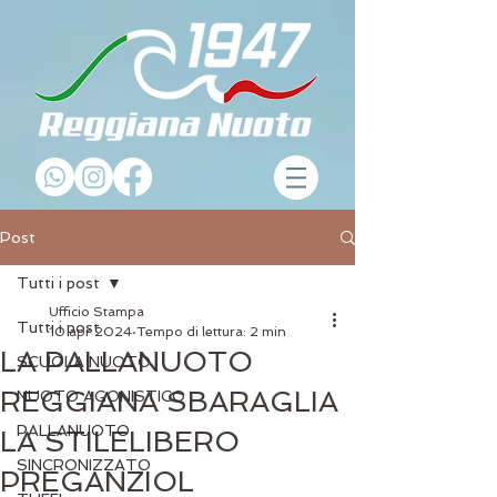
Post
Tutti i post
Ufficio Stampa
Tutti i post
10 apr 2024
Tempo di lettura: 2 min
LA PALLANUOTO
SCUOLA NUOTO
REGGIANA SBARAGLIA
NUOTO AGONISTICO
PALLANUOTO
LA STILELIBERO
SINCRONIZZATO
PREGANZIOL