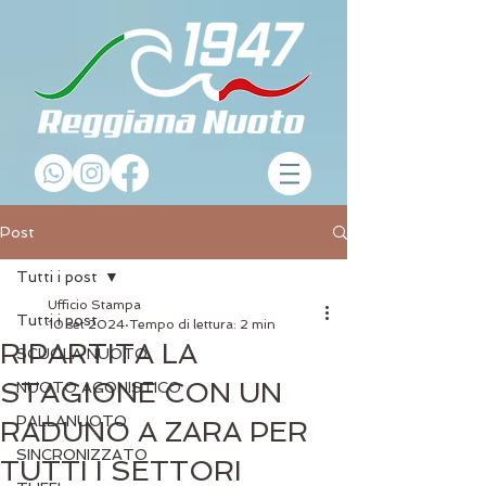
Post
Tutti i post
Ufficio Stampa
Tutti i post
10 set 2024
Tempo di lettura: 2 min
RIPARTITA LA
SCUOLA NUOTO
STAGIONE CON UN
NUOTO AGONISTICO
PALLANUOTO
RADUNO A ZARA PER
SINCRONIZZATO
TUTTI I SETTORI