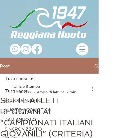
Post
Tutti i post
Ufficio Stampa
Tutti i post
7 apr 2025
Tempo di lettura: 2 min
SETTE ATLETI
SCUOLA NUOTO
REGGIANI AI
NUOTO AGONISTICO
PALLANUOTO
“CAMPIONATI ITALIANI
SINCRONIZZATO
GIOVANILI” (CRITERIA)