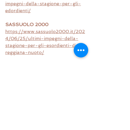
impegni-della-stagione-per-gli-
edordienti/
SASSUOLO 2000
https://www.sassuolo2000.it/202
4/06/25/ultimi-impegni-della-
stagione-per-gli-esordienti-di-
reggiana-nuoto/
CANALE DI SECCHIA
https://www.canaledisecchia.it/inde
x.php?ida=22871
VIVERE REGGIO
https://www.reggioemilianotizie.gai
aitalia.com/reggiana-
nuoto/reggiana-nuoto-ultimi-
impegni-della-stagione-per-gli-
edordienti/