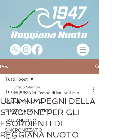
Post
Tutti i post
Ufficio Stampa
Tutti i post
25 giu 2024
Tempo di lettura: 3 min
ULTIMI IMPEGNI DELLA
SCUOLA NUOTO
STAGIONE PER GLI
NUOTO AGONISTICO
PALLANUOTO
ESORDIENTI DI
SINCRONIZZATO
REGGIANA NUOTO